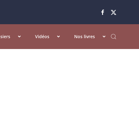
siers
Vidéos
Nos livres
 sucrées
Nutella-banane...