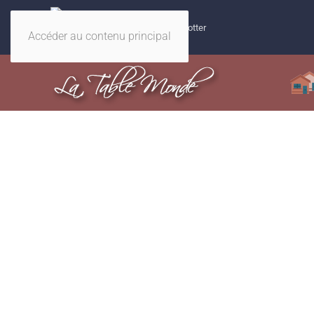
32 recettes magiques Harry Potter
Accéder au contenu principal
Nos rec
Pizza 4 fromages