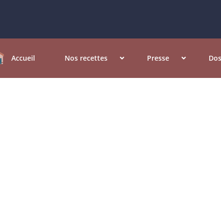
Accueil
Nos recettes
Presse
Dos
ettes de pizza salées et
, berrichonne, napolitaine, fruits de mer, 4 saisons, choco-crust 