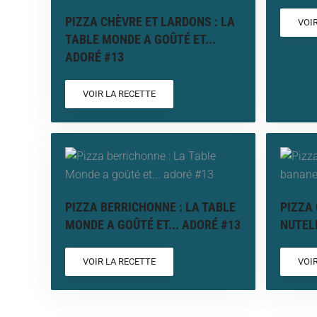
PIZZA CHÈVRE ET LARDONS : LA
VOI
TABLE MONDE A GOÛTÉ ET...
ADORÉ #13
VOIR LA RECETTE
PIZZA BERRICHONNE : LA TABLE
PIZZA
MONDE A GOÛTÉ ET... ADORÉ #13
NUTEL
VOIR LA RECETTE
VOI