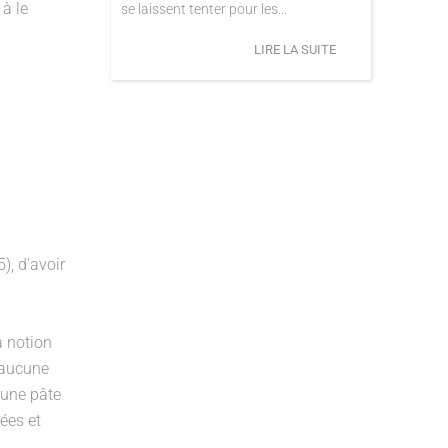
 à le
se laissent tenter pour les...
LIRE LA SUITE
), d'avoir
a notion
i aucune
 une pâte
ées et