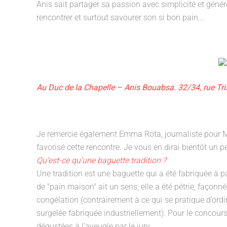
Anis sait partager sa passion avec simplicité et génér
rencontrer et surtout savourer son si bon pain...
Au Duc de la Chapelle – Anis Bouabsa. 32/34, rue Tri
Je remercie également Emma Rota, journaliste pour M6
favorisé cette rencontre. Je vous en dirai bientôt un pe
Qu’est-ce qu’une baguette tradition ?
Une tradition est une baguette qui a été fabriquée à par
de "pain maison" ait un sens, elle a été pétrie, façonn
congélation (contrairement à ce qui se pratique d’ord
surgelée fabriquée industriellement). Pour le concour
dégustées à l’aveugle par le jury.