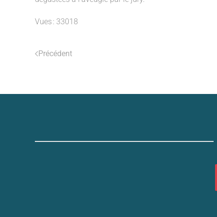
Vues : 33018
Précédent