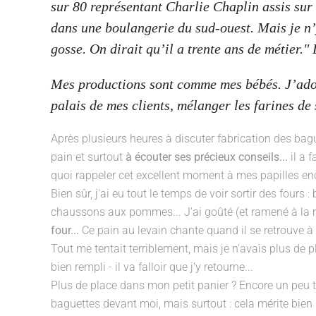
sur 80 représentant Charlie Chaplin assis sur
dans une boulangerie du sud-ouest. Mais je n’y c
gosse. On dirait qu’il a trente ans de métier." L
Mes productions sont comme mes bébés. J’adore
palais de mes clients, mélanger les farines d
Après plusieurs heures à discuter fabrication des
bag
pain
et surtout
à écouter ses précieux conseils...
il a 
quoi rappeler cet excellent moment à mes papilles enc
Bien sûr, j'ai eu tout le temps de voir sortir des fours :
chaussons aux pommes
... J'ai goûté (et ramené à l
four...
Ce pain au levain chante quand il se retrouve à l'ai
Tout me tentait terriblement, mais je n'avais plus de
bien rempli - il va falloir que j'y retourne...
Plus de place dans mon petit panier ? Encore un peu
baguettes devant moi, mais surtout : cela mérite bien l