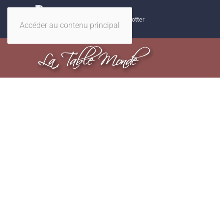
32 recettes magiques Harry Potter
Accéder au contenu principal