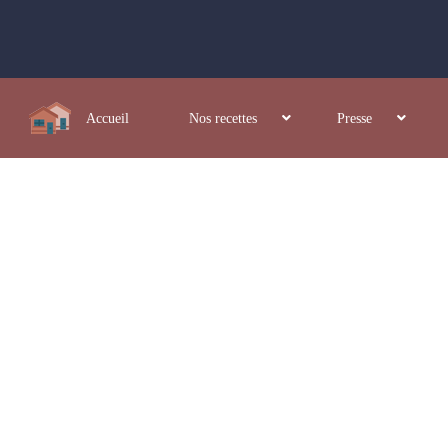
Accueil
Nos recettes
Presse
Nos reportages
Fêtes du pain, baguette d'or, apéritf à la française...