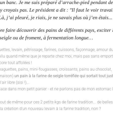
 un banc. Je me suis préparé d’arrache-pied pendant d
royais pas. Le président a dit : "Il faut le voir travail
à, j’ai pleuré, je riais, je ne savais plus où j’en étais...
 faire découvrir des pains de différents pays, exciter 
e seigle ou de froment, à fermentation longue…
uettes
,
levain
,
pétrissage
,
farines
,
cuissons
,
façonnage
,
amour du
fallu quand même que je reparte chez moi, mais pas sans emport
ore tout affolées !
baguettes
,
pains
,
mini-fougasses
,
croissants
,
pains au chocolat
,
a maison)
un pain à la farine de seigle torréfiée qui sortait tout jus
r libre (sisi !)...
 place dans mon petit panier - et ne parlons pas de mon estomac 
 tout de même pour ces
2 petits kgs de farine tradition
... de belles
a création d'un nouveau levain à la farine tradition, non ?