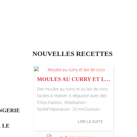
NOUVELLES RECETTES
MOULES AU CURRY ET LAIT DE COCO
Des moules au curry et au lait de coco
faciles à réaliser. A déguster avec des
frites maison. Réalisation :
facilePréparation : 20 mnCuisson :
NGERIE
LIRE LA SUITE
 LE