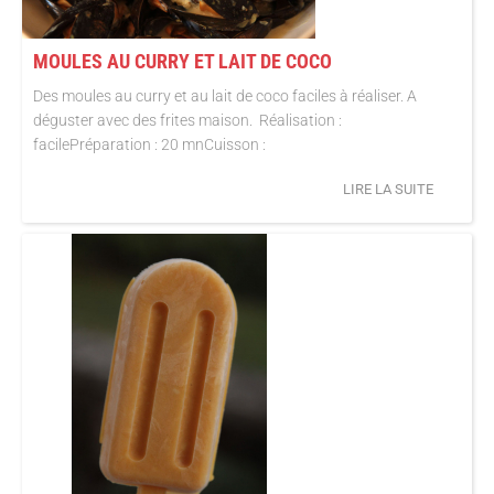
MOULES AU CURRY ET LAIT DE COCO
Des moules au curry et au lait de coco faciles à réaliser. A
déguster avec des frites maison. Réalisation :
facilePréparation : 20 mnCuisson :
LIRE LA SUITE