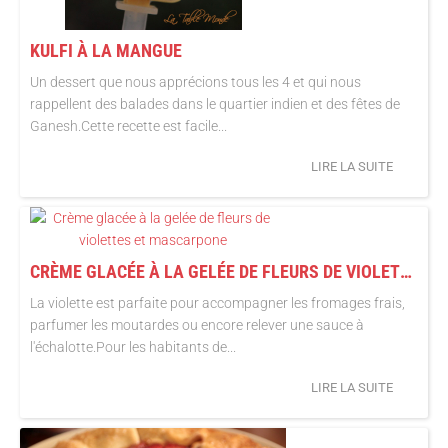
KULFI À LA MANGUE
Un dessert que nous apprécions tous les 4 et qui nous
rappellent des balades dans le quartier indien et des fêtes de
Ganesh.Cette recette est facile...
LIRE LA SUITE
CRÈME GLACÉE À LA GELÉE DE FLEURS DE VIOLETTES ET MASCARPONE
La violette est parfaite pour accompagner les fromages frais,
parfumer les moutardes ou encore relever une sauce à
l'échalotte.Pour les habitants de...
LIRE LA SUITE