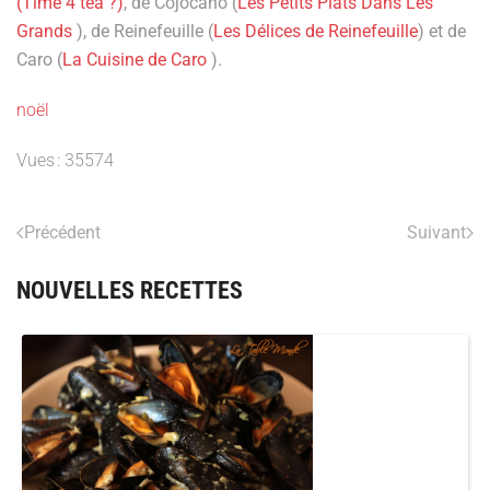
(Time 4 tea ?)
, de Cojocano (
Les Petits Plats Dans Les
Grands
), de Reinefeuille (
Les Délices de Reinefeuille
) et de
Caro (
La Cuisine de Caro
).
noël
Vues : 35574
Précédent
Suivant
NOUVELLES RECETTES