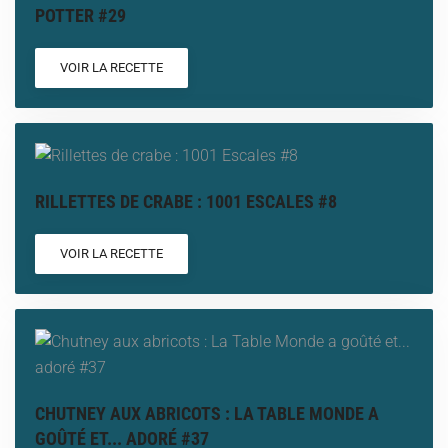
POTTER #29
VOIR LA RECETTE
RILLETTES DE CRABE : 1001 ESCALES #8
VOIR LA RECETTE
CHUTNEY AUX ABRICOTS : LA TABLE MONDE A
GOÛTÉ ET... ADORÉ #37