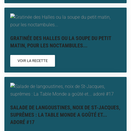
GRATINÉE DES HALLES OU LA SOUPE DU PETIT
MATIN, POUR LES NOCTAMBULES...
VOIR LA RECETTE
SALADE DE LANGOUSTINES, NOIX DE ST-JACQUES,
SUPRÊMES : LA TABLE MONDE A GOÛTÉ ET...
ADORÉ #17