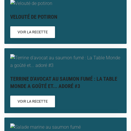
VELOUTÉ DE POTIRON
VOIR LA RECETTE
TERRINE D'AVOCAT AU SAUMON FUMÉ : LA TABLE
MONDE A GOÛTÉ ET... ADORÉ #3
VOIR LA RECETTE