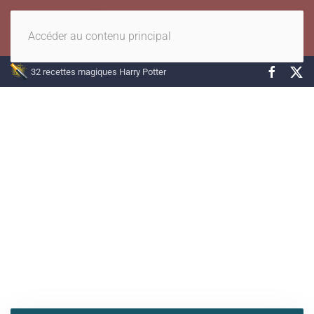
Accéder au contenu principal
32 recettes magiques Harry Potter
Nos recettes d'entrées,
soupes, salades...
Rillettes, soupe à l'oignon, chutneys, crostini, flamiche...