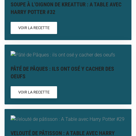
SOUPE À L'OIGNON DE KREATTUR : A TABLE AVEC
HARRY POTTER #32
VOIR LA RECETTE
PÂTÉ DE PÂQUES : ILS ONT OSÉ Y CACHER DES
OEUFS
VOIR LA RECETTE
VELOUTÉ DE PÂTISSON : A TABLE AVEC HARRY