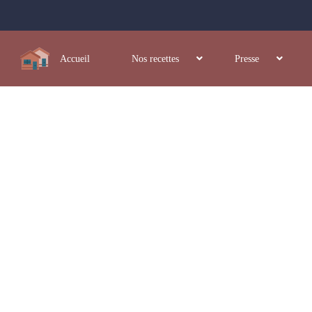
Accueil
Nos recettes
Presse
nvenue sur La Table M
taines de recettes de France et du Monde, Testées et photographiées en