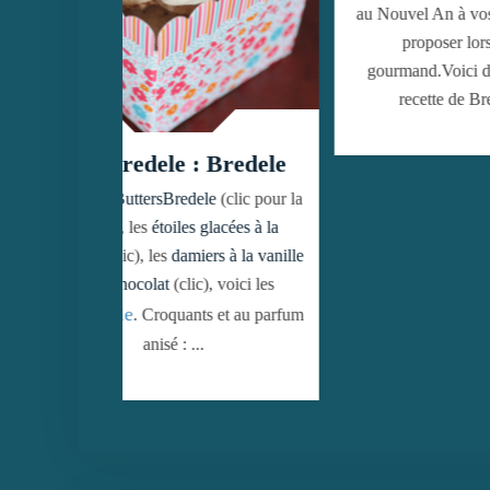
au Nouvel An à vos amis et/ou à les
proposer lors d'un café
gourmand.
Voici donc la dernière
recette de Bredele de ...
 Bredele
le
(clic pour la
glacées à la
ers à la vanille
), voici les
s et au parfum