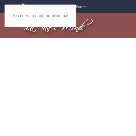
32 recettes magiques Harry Potter
Accéder au contenu principal
Bie
Des cen