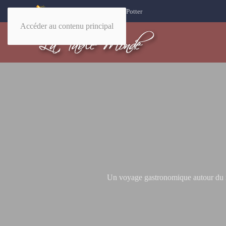
32 recettes magiques Harry Potter
Accéder au contenu principal
Un voyage gastronomique autour du mo