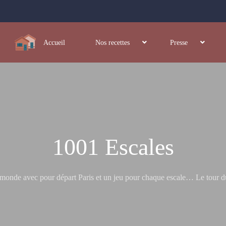
Accueil
Nos recettes
Presse
1001 Escales
nde avec pour départ Paris et un jeu pour chaque escale… Le tour du m