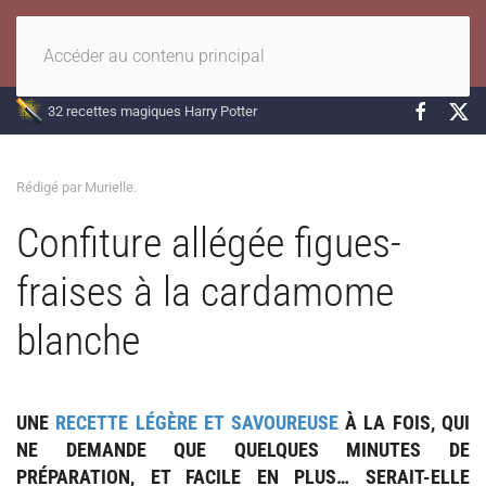
Accéder au contenu principal
32 recettes magiques Harry Potter
Rédigé par Murielle.
Confiture allégée figues-
fraises à la cardamome
blanche
UNE
RECETTE
LÉGÈRE
ET
SAVOUREUSE
À LA FOIS, QUI
NE DEMANDE QUE QUELQUES MINUTES DE
PRÉPARATION, ET
FACILE
EN PLUS… SERAIT-ELLE